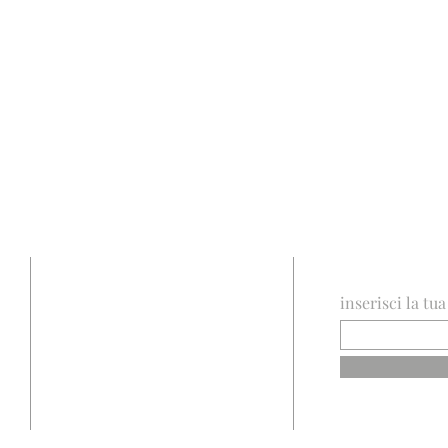
INDIRIZZO
REGISTRA
inserisci la tu
Via di San Giovanni Decollato 22
-
00186 - ROMA (RM)
info@sangiovannidecollato.net