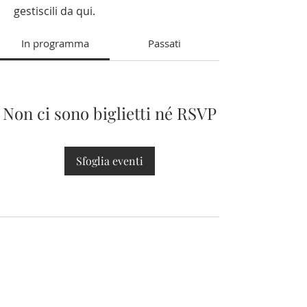
gestiscili da qui.
In programma
Passati
Non ci sono biglietti né RSVP
Sfoglia eventi
CHI SIAMO
La Compagnia di San Giovanni
Decollato di Roma, poi
Arciconfraternita, nacque l’8 maggio