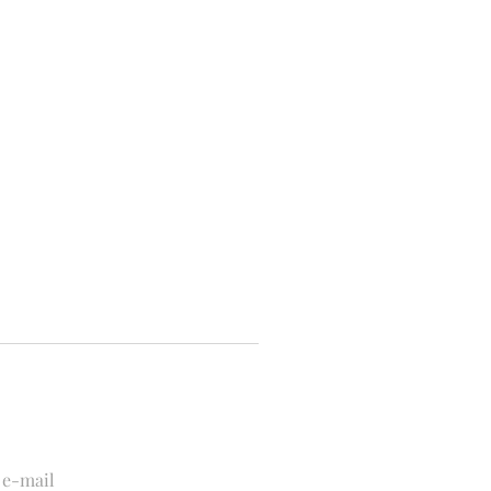
 LA TUA E-MAIL ...
a e-mail