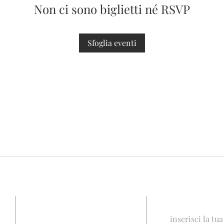
Non ci sono biglietti né RSVP
Sfoglia eventi
INDIRIZZO
REGISTRA
inserisci la tu