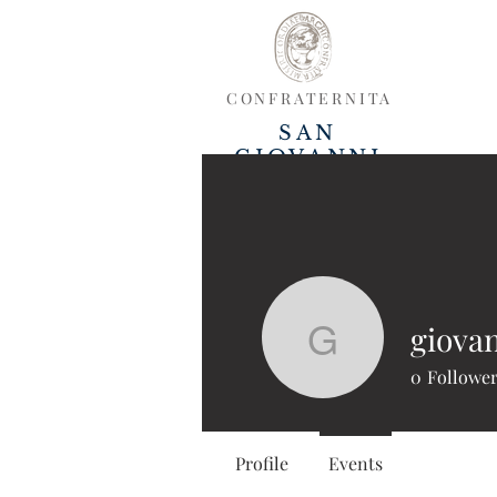
CONFRATERNITA
SAN
GIOVANNI
DECOLLATO
HOME
CHI SIAMO
IL S
giova
giovanni.
0
Followe
Profile
Events