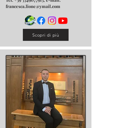
Tel.
+39 3349077913
; e-mail:
francesca.lione@ymail.com
Scopri di più